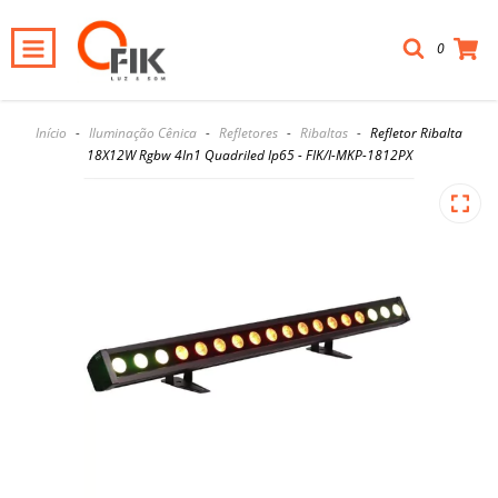
0
Início
-
Iluminação Cênica
-
Refletores
-
Ribaltas
-
Refletor Ribalta
18X12W Rgbw 4In1 Quadriled Ip65 - FIK/I-MKP-1812PX