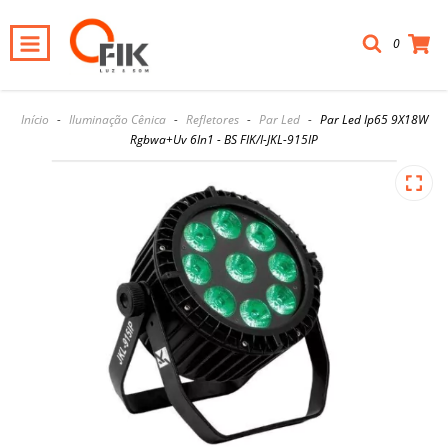
0
Início
-
Iluminação Cênica
-
Refletores
-
Par Led
-
Par Led Ip65 9X18W
Rgbwa+Uv 6In1 - BS FIK/I-JKL-915IP